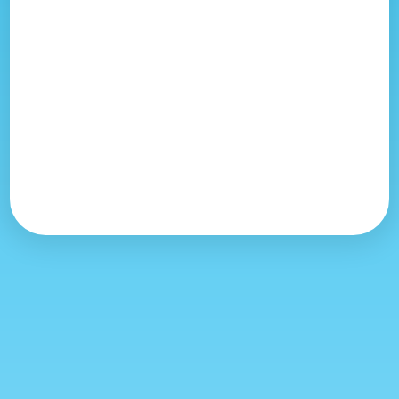
Envolées du matin
04h45
jeudi 13 août
Envolées du matin
04h45
vendredi 14 août
Envolées du matin
04h45
samedi 15 août
Envolées du matin
04h45
dimanche 16 août
Envolées du matin
04h45
samedi 8 août