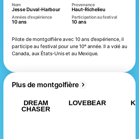
Nom
Provenance
Jesse Duval-Harbour
Haut-Richelieu
Envolées du soir
Années d'expérience
Participation au festival
17h00
dimanche 16 août
10 ans
10 ans
Envolées du soir
17h00
Pilote de montgolfière avec 10 ans d’expérience, il
samedi 8 août
participe au festival pour une 10ᵉ année. Il a volé au
Canada, aux États-Unis et au Mexique.
Envolées du matin
04h45
dimanche 9 août
Envolées du matin
04h45
lundi 10 août
Plus de montgolfière
Envolées du matin
04h45
DREAM
LOVEBEAR
KI
mardi 11 août
CHASER
Envolées du matin
04h45
mercredi 12 août