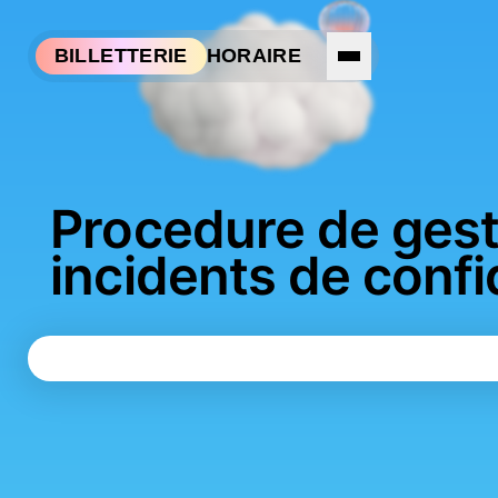
Aller à la navigation
Aller au contenu
HORAIRE
BILLETTERIE
Procedure de gest
incidents de confid