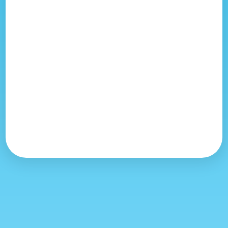
Envolées du matin
04h45
jeudi 13 août
Envolées du matin
04h45
vendredi 14 août
Envolées du matin
04h45
samedi 15 août
Envolées du matin
04h45
dimanche 16 août
Envolées du matin
04h45
samedi 8 août