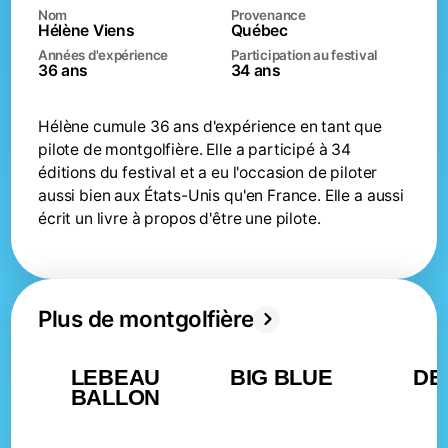
Nom
Provenance
Hélène Viens
Québec
Envolées du soir
Années d'expérience
Participation au festival
17h00
dimanche 16 août
36 ans
34 ans
Envolées du soir
17h00
Hélène cumule 36 ans d'expérience en tant que
samedi 8 août
pilote de montgolfière. Elle a participé à 34
éditions du festival et a eu l'occasion de piloter
Envolées du matin
04h45
aussi bien aux États-Unis qu'en France. Elle a aussi
dimanche 9 août
écrit un livre à propos d'être une pilote.
Envolées du matin
04h45
lundi 10 août
Plus de montgolfière
Envolées du matin
04h45
mardi 11 août
LEBEAU
BIG BLUE
DE
Envolées du matin
04h45
BALLON
mercredi 12 août