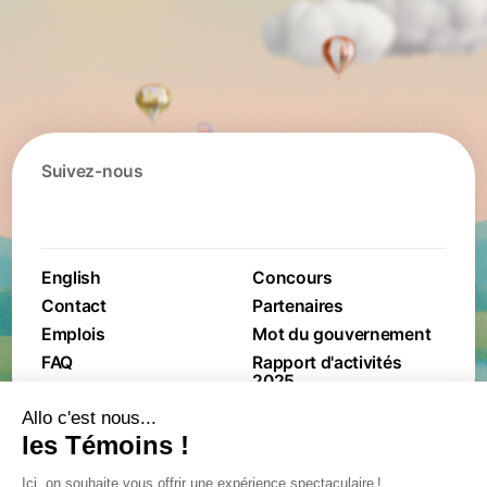
Suivez-nous
English
Concours
Contact
Partenaires
Emplois
Mot du gouvernement
FAQ
Rapport d'activités
2025
Conditions générales de
Politique de protection
ventes
des renseignements
personnels