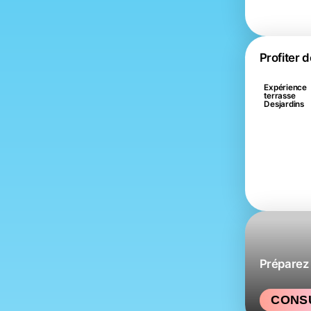
Profiter d
Expérience
terrasse
Desjardins
Préparez 
CONSU