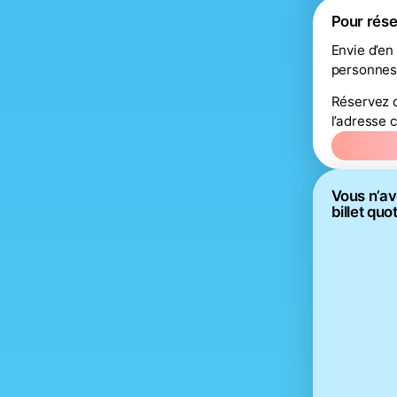
Pour rése
Envie d’en
personnes
Réservez 
l’adresse 
Vous n’av
billet quo