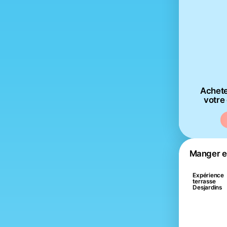
Achetez
votre
Manger et
Expérience
terrasse
Desjardins