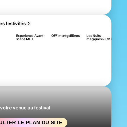
Les
de 
es festivités
Expérience Avant-
OFF montgolfières
Les Nuits
scène MET
magiques RE/MAX
Env
votre venue au festival
LTER LE PLAN DU SITE