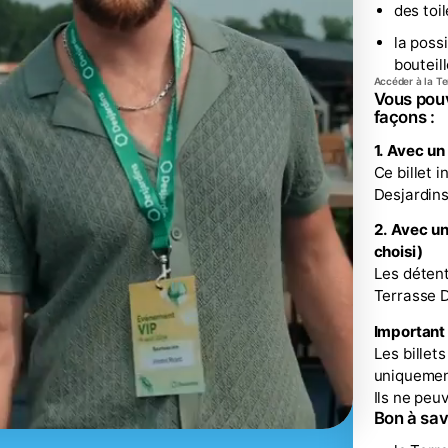
des toil
la poss
bouteil
Accéder à la Te
Vous pouv
façons :
1. Avec un
Ce billet 
Desjardins
2. Avec un
choisi)
Les détent
Terrasse D
Important
Les billet
uniquemen
Ils ne peuv
Bon à sav