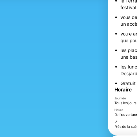
la Terr
festival
vous de
un accè
votre a
que pou
les pla
une bas
les lun
Desjard
Gratuit
Horaire
Journée
Tous les jours
Heure
De l'ouverture
📍
Près de la s