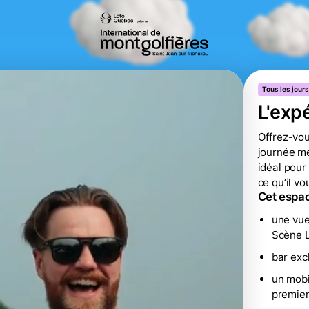
Tous les jours
L'exp
Offrez-vou
journée mé
idéal pour
ce qu’il v
Cet espa
une vue
Scène 
bar exc
un mobi
premier