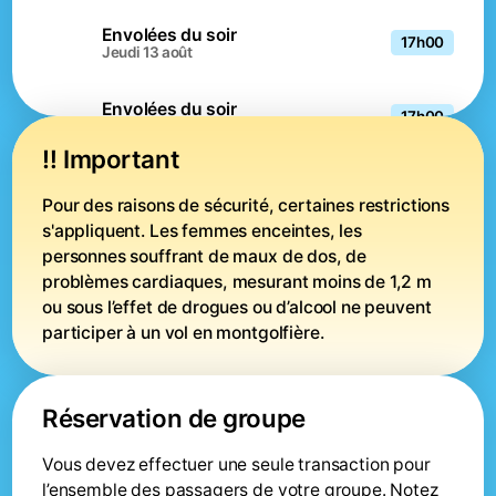
Envolées du soir
17h00
jeudi 13 août
Envolées du soir
17h00
vendredi 14 août
‼️ Important
Envolées du soir
17h00
samedi 15 août
Pour des raisons de sécurité, certaines restrictions 
s'appliquent. Les femmes enceintes, les 
personnes souffrant de maux de dos, de 
Envolées du soir
17h00
dimanche 16 août
problèmes cardiaques, mesurant moins de 1,2 m 
ou sous l’effet de drogues ou d’alcool ne peuvent 
Envolées du soir
participer à un vol en montgolfière.
17h00
samedi 8 août
Réservation de groupe
Vous devez effectuer une seule transaction pour
l’ensemble des passagers de votre groupe. Notez