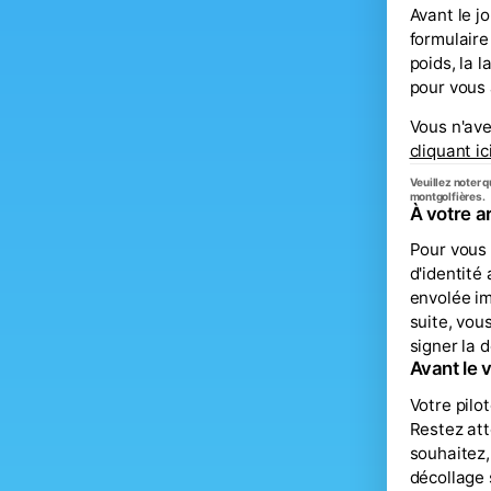
Avant le j
formulaire
poids, la 
pour vous 
Vous n'ave
cliquant ici
Veuillez noter 
montgolfières.
À votre a
Pour vous 
d'identité
envolée im
suite, vou
signer la 
Avant le v
Votre pilo
Restez att
souhaitez,
décollage 