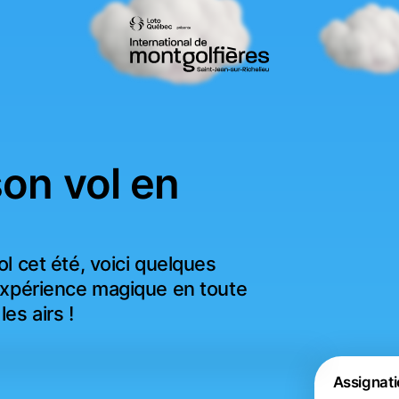
on vol en
l cet été, voici quelques 
 expérience magique en toute 
es airs !
Assignat