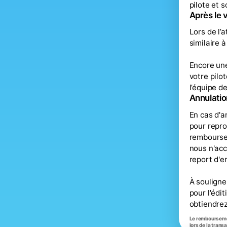
pilote et 
Après le 
Lors de l’
similaire 
Encore une
votre pilo
l’équipe d
Annulatio
En cas d'a
pour repr
rembourse
nous n'ac
report d'e
À souligne
pour l'édit
obtiendre
Le remboursement
lors de la transa