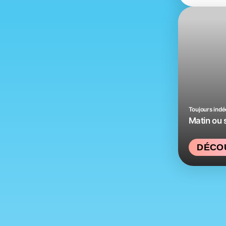
Toujours indé
Matin ou s
DÉCO