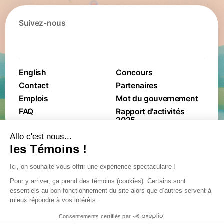
Suivez-nous
English
Concours
Contact
Partenaires
Emplois
Mot du gouvernement
FAQ
Rapport d'activités
2025
Conditions générales de
Politique de protection
ventes
des renseignements
personnels
Plan sur l'accessibilité
Procedure de gestion
Avis légal
des incidents de
confidentialité
Politique de
confidentialité
© 2024
– 2026
International de montgolfières Saint-Jean-sur-