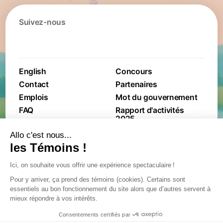
Suivez-nous
English
Concours
Contact
Partenaires
Emplois
Mot du gouvernement
FAQ
Rapport d'activités
2025
Conditions générales de
Politique de protection
ventes
des renseignements
personnels
Plan sur l'accessibilité
Procedure de gestion
Avis légal
des incidents de
confidentialité
Politique de
confidentialité
© 2024
– 2026
International de montgolfières Saint-Jean-sur-