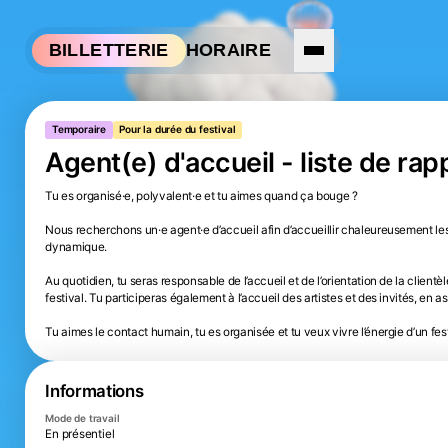
Aller à la navigation
Aller au contenu
HORAIRE
BILLETTERIE
Temporaire
Pour la durée du festival
Agent(e) d'accueil - liste de rap
Tu es organisé·e, polyvalent·e et tu aimes quand ça bouge ?

Nous recherchons un·e agent·e d’accueil afin d’accueillir chaleureusement le
dynamique.

Au quotidien, tu seras responsable de l’accueil et de l’orientation de la clientèl
festival. Tu participeras également à l’accueil des artistes et des invités, en a
Tu aimes le contact humain, tu es organisée et tu veux vivre l’énergie d’un festi
Informations
Mode de travail
En présentiel